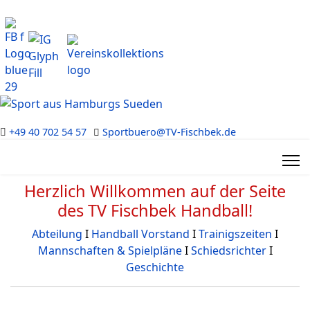
+49 40 702 54 57
Sportbuero@TV-Fischbek.de
Herzlich Willkommen auf der Seite
des TV Fischbek Handball!
Abteilung
Ι
Handball Vorstand
Ι
Trainigszeiten
Ι
Mannschaften & Spielpläne
Ι
Schiedsrichter
Ι
Geschichte