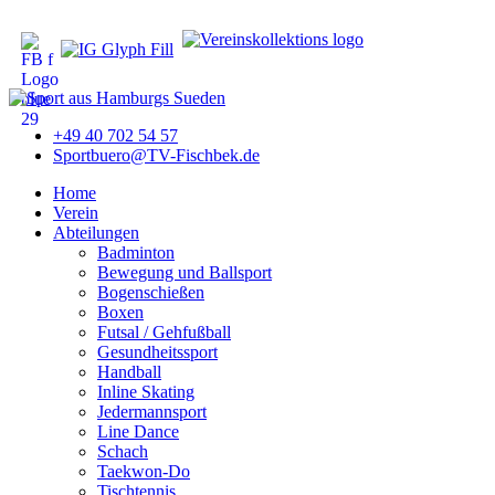
+49 40 702 54 57
Sportbuero@TV-Fischbek.de
Home
Verein
Abteilungen
Badminton
Bewegung und Ballsport
Bogenschießen
Boxen
Futsal / Gehfußball
Gesundheitssport
Handball
Inline Skating
Jedermannsport
Line Dance
Schach
Taekwon-Do
Tischtennis