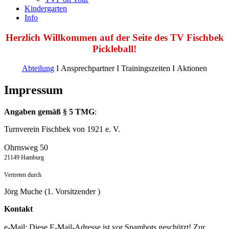
Kindergarten
Info
Herzlich Willkommen auf der Seite des TV Fischbek
Pickleball!
Abteilung
Ι Ansprechpartner
Ι
Trainingszeiten
Ι
Aktionen
Impressum
Angaben gemäß § 5 TMG
:
Turnverein Fischbek von 1921 e. V.
Ohrnsweg 50
21149 Hamburg
Vertreten durch
Jörg Muche (1. Vorsitzender )
Kontakt
e-Mail:
Diese E-Mail-Adresse ist vor Spambots geschützt! Zur