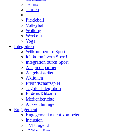
Tennis
Turnen
Pickleball
Volleyball
Walking
Workout
Yoga
Integration
Wilkommen im Sport
Ich komm' vom Sport!
Integration durch Sport
Ansprechpartner
Angebotszeiten
Aktionen
Freundschaftsspiel
Tag der Integration
Fit4run/Kid4run
Medienberichte
Auszeichnungen
Engagement
Engagement macht kompetent
Inclusion
TVF Jugend
TVF on Tour