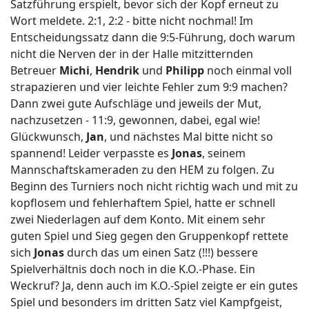
Satzführung erspielt, bevor sich der Kopf erneut zu
Wort meldete. 2:1, 2:2 - bitte nicht nochmal! Im
Entscheidungssatz dann die 9:5-Führung, doch warum
nicht die Nerven der in der Halle mitzitternden
Betreuer
Michi
,
Hendrik
und
Philipp
noch einmal voll
strapazieren und vier leichte Fehler zum 9:9 machen?
Dann zwei gute Aufschläge und jeweils der Mut,
nachzusetzen - 11:9, gewonnen, dabei, egal wie!
Glückwunsch,
Jan
, und nächstes Mal bitte nicht so
spannend!
Leider verpasste es
Jonas
, seinem
Mannschaftskameraden zu den HEM zu folgen. Zu
Beginn des Turniers noch nicht richtig wach und mit zu
kopflosem und fehlerhaftem Spiel, hatte er schnell
zwei Niederlagen auf dem Konto. Mit einem sehr
guten Spiel und Sieg gegen den Gruppenkopf rettete
sich
Jonas
durch das um einen Satz (!!!) bessere
Spielverhältnis doch noch in die K.O.-Phase. Ein
Weckruf? Ja, denn auch im K.O.-Spiel zeigte er ein gutes
Spiel und besonders im dritten Satz viel Kampfgeist,