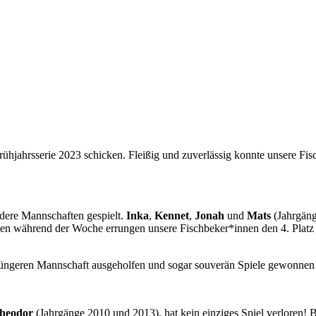
Frühjahrsserie 2023 schicken. Fleißig und zuverlässig konnte unsere
ndere Mannschaften gespielt.
Inka
,
Kennet
,
Jonah
und
Mats
(Jahrgäng
n während der Woche errungen unsere Fischbeker*innen den 4. Platz in
jüngeren Mannschaft ausgeholfen und sogar souverän Spiele gewonnen
heodor
(Jahrgänge 2010 und 2013), hat kein einziges Spiel verloren! Be