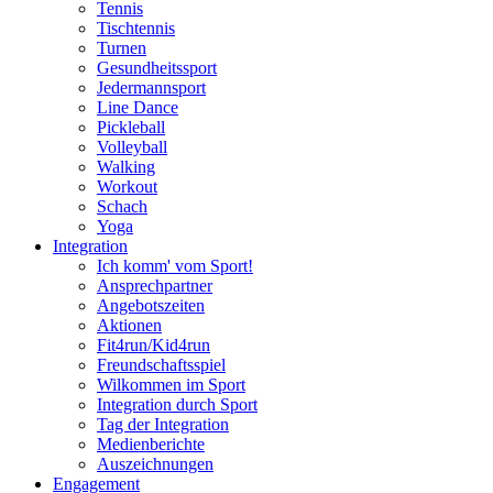
Tennis
Tischtennis
Turnen
Gesundheitssport
Jedermannsport
Line Dance
Pickleball
Volleyball
Walking
Workout
Schach
Yoga
Integration
Ich komm' vom Sport!
Ansprechpartner
Angebotszeiten
Aktionen
Fit4run/Kid4run
Freundschaftsspiel
Wilkommen im Sport
Integration durch Sport
Tag der Integration
Medienberichte
Auszeichnungen
Engagement