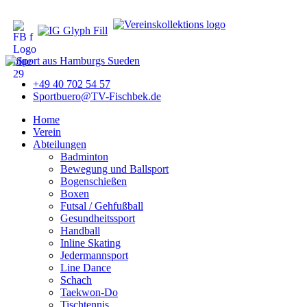
+49 40 702 54 57
Sportbuero@TV-Fischbek.de
Home
Verein
Abteilungen
Badminton
Bewegung und Ballsport
Bogenschießen
Boxen
Futsal / Gehfußball
Gesundheitssport
Handball
Inline Skating
Jedermannsport
Line Dance
Schach
Taekwon-Do
Tischtennis