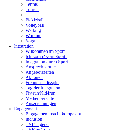
Tennis
Turnen
Pickleball
Volleyball
Walking
Workout
Yoga
Integration
Wilkommen im Sport
Ich komm' vom Sport!
Integration durch Sport
Ansprechpartner
Angebotszeiten
Aktionen
Freundschaftsspiel
Tag der Integration
Fit4run/Kid4run
Medienberichte
Auszeichnungen
Engagement
Engagement macht kompetent
Inclusion
TVF Jugend
TVF on Tour