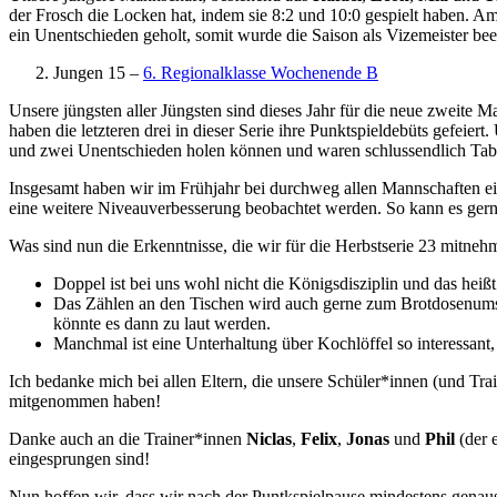
der Frosch die Locken hat, indem sie 8:2 und 10:0 gespielt haben. Am 
ein Unentschieden geholt, somit wurde die Saison als Vizemeister b
Jungen 15 –
6. Regionalklasse Wochenende B
Unsere jüngsten aller Jüngsten sind dieses Jahr für die neue zweite M
haben die letzteren drei in dieser Serie ihre Punktspieldebüts gef
und zwei Unentschieden holen können und waren schlussendlich Tabell
Insgesamt haben wir im Frühjahr bei durchweg allen Mannschaften ei
eine weitere Niveauverbesserung beobachtet werden. So kann es gern
Was sind nun die Erkenntnisse, die wir für die Herbstserie 23 mitne
Doppel ist bei uns wohl nicht die Königsdisziplin und das heißt
Das Zählen an den Tischen wird auch gerne zum Brotdosenums
könnte es dann zu laut werden.
Manchmal ist eine Unterhaltung über Kochlöffel so interessant,
Ich bedanke mich bei allen Eltern, die unsere Schüler*innen (und Tr
mitgenommen haben!
Danke auch an die Trainer*innen
Niclas
,
Felix
,
Jonas
und
Phil
(der 
eingesprungen sind!
Nun hoffen wir, dass wir nach der Puntkspielpause mindestens genau