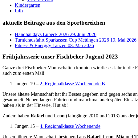
Kindergarten
Info
aktuelle Beiträge aus den Sportbereichen
Handballdays Lübeck 2026
29. Juni 2026
Turnierausfahrt Sparkassen Cup Mettingen 2026
19. Mai 2026
Fitness & Energgy Tanzen
08. Mai 2026
Frühjahrsserie unser Fischbeker Jugend 2023
Ganze drei Fischbeker Mannschaften konnten wir dieses Jahr in die 
auch zum ersten Mal!
Jungen 19 –
2. Regionalklasse Wochenende B
Unsere älteste Mannschaft hat ihr Bestes gegeben und gegen sechs a
gesammelt. Neben langen Fahrten und manchmal auch späten Einsätze
haben als in der Hinserie, Hut ab!
Zudem haben
Rafael
und
Leon
(Jahrgänge 2010 und 2013) aus der 
Jungen 15 –
4. Regionalklasse Wochenende
Unsere jüngere Mannschaft, bestehend aus
Rafael
,
Leon
,
Mia
und
T