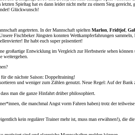
letzten Spieltag hat es dann leider nicht mehr zu einem Sieg gereicht,
eendet! Glückwunsch!
annschaft angetreten. In der Mannschaft spielten
Marlon
,
Fridtjof
,
Gab
eiert. Unsere Fischbeker Jüngsten konnten Wettkampferfahrungen sammel
envierter! Ihr habt euch super präsentiert!
ne großartige Entwicklung im Vergleich zur Herbstserie sehen können 
e weitergehen.
hmen?
 für die nächste Saison: Doppeltraining!
ortieren und weniger zum Zählen genutzt. Neue Regel: Auf der Bank 
 dass man die ganze Hinfahrt drüber philosophiert.
ainer*innen, die manchmal Angst vorm Fahren haben) trotz der teilweis
eigentlich kein regulärer Trainer mehr ist, muss man erwähnen!), die 
so motiviert sind und elanreiche Mannschaften melden können.