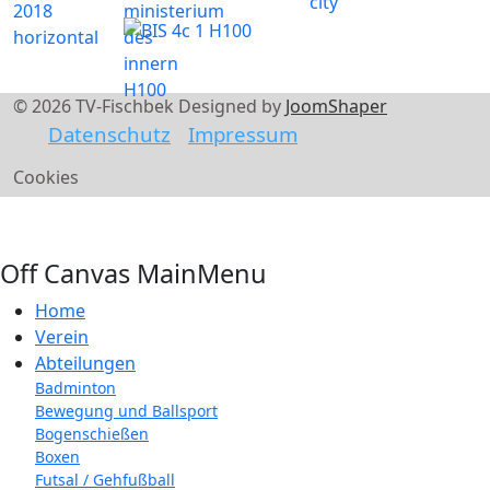
© 2026 TV-Fischbek Designed by
JoomShaper
Datenschutz
Impressum
Cookies
Off Canvas MainMenu
Home
Verein
Abteilungen
Badminton
Bewegung und Ballsport
Bogenschießen
Boxen
Futsal / Gehfußball