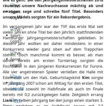
wie es geht: Bei den Jahrgangsmeisterschaften 2018
räumten unsere Nachwuchsasse mächtig ab und
errangen sage und schreibe fünf Titel. Besonders
unsere Mädels sorgten für ein Rekordergebnis.
Im vergangenen Jahr war der TVF das erste Mal seit
vielen Jahren ohne Titel bei den jährlich stattfindenden
Hamburger Jahrgangsmeisterschaften geblieben. In
diesem Jahr wollten wir daher mindestens in einer
Konkurrenz wieder ganz oben auf dem Treppchen
stehen. Doch manchmal kommt es besser, als man
denkt: Bereits am ersten Turniertag sorgten die
Fischbeker in den jüngeren Konkurrenzen für Furore.
Alle vier angetretenen Spieler verließen die Halle mit
Edelmetall um den Hals. Geburtstagskind
Kim
sorgte
im Jahrgang 2007 schon am Mittag für den ersten Titel,
obwohl sie sowohl im Halbfinale als auch im Finale
bereits mit 0:2 zurückgelegen hatte. Zeitgleich errang
Liam
im selben Jahrgang bei den Jungs einen starken 3.