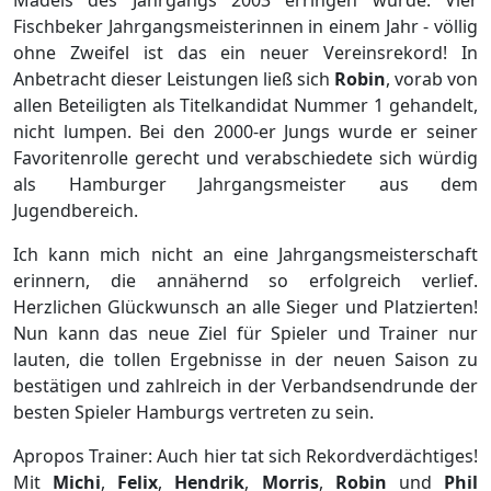
Mädels des Jahrgangs 2003 erringen würde. Vier
Fischbeker Jahrgangsmeisterinnen in einem Jahr - völlig
ohne Zweifel ist das ein neuer Vereinsrekord! In
Anbetracht dieser Leistungen ließ sich
Robin
, vorab von
allen Beteiligten als Titelkandidat Nummer 1 gehandelt,
nicht lumpen. Bei den 2000-er Jungs wurde er seiner
Favoritenrolle gerecht und verabschiedete sich würdig
als Hamburger Jahrgangsmeister aus dem
Jugendbereich.
Ich kann mich nicht an eine Jahrgangsmeisterschaft
erinnern, die annähernd so erfolgreich verlief.
Herzlichen Glückwunsch an alle Sieger und Platzierten!
Nun kann das neue Ziel für Spieler und Trainer nur
lauten, die tollen Ergebnisse in der neuen Saison zu
bestätigen und zahlreich in der Verbandsendrunde der
besten Spieler Hamburgs vertreten zu sein.
Apropos Trainer: Auch hier tat sich Rekordverdächtiges!
Mit
Michi
,
Felix
,
Hendrik
,
Morris
,
Robin
und
Phil