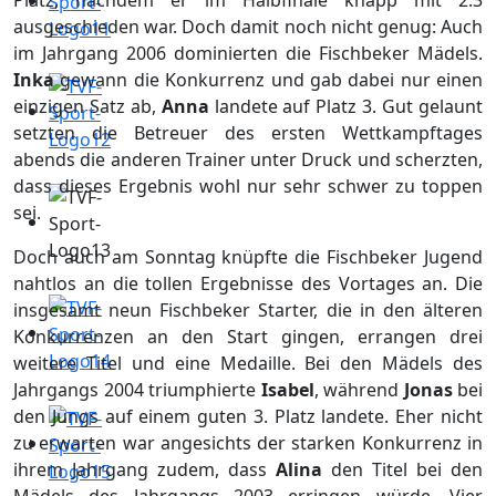
Platz, nachdem er im Halbfinale knapp mit 2:3
ausgeschieden war. Doch damit noch nicht genug: Auch
im Jahrgang 2006 dominierten die Fischbeker Mädels.
Inka
gewann die Konkurrenz und gab dabei nur einen
einzigen Satz ab,
Anna
landete auf Platz 3. Gut gelaunt
setzten die Betreuer des ersten Wettkampftages
abends die anderen Trainer unter Druck und scherzten,
dass dieses Ergebnis wohl nur sehr schwer zu toppen
sei.
Doch auch am Sonntag knüpfte die Fischbeker Jugend
nahtlos an die tollen Ergebnisse des Vortages an. Die
insgesamt neun Fischbeker Starter, die in den älteren
Konkurrenzen an den Start gingen, errangen drei
weitere Titel und eine Medaille. Bei den Mädels des
Jahrgangs 2004 triumphierte
Isabel
, während
Jonas
bei
den Jungs auf einem guten 3. Platz landete. Eher nicht
zu erwarten war angesichts der starken Konkurrenz in
ihrem Jahrgang zudem, dass
Alina
den Titel bei den