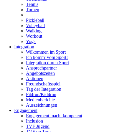
Tennis
Turnen
Pickleball
Volleyball
Walking
Workout
Yoga
Integration
Wilkommen im Sport
Ich komm' vom Sport!
Integration durch Sport
Ansprechpartner
Angebotszeiten
Aktionen
Freundschaftsspiel
Tag der Integration
Fit4run/Kid4run
Medienberichte
Auszeichnungen
Engagement
Engagement macht kompetent
Inclusion
TVF Jugend
TVF on Tour