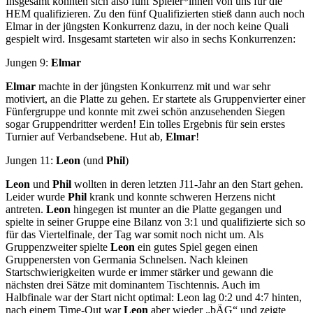
Insgesamt konnten sich also fünf Spieler*innen von uns für die
HEM qualifizieren. Zu den fünf Qualifizierten stieß dann auch noch
Elmar in der jüngsten Konkurrenz dazu, in der noch keine Quali
gespielt wird. Insgesamt starteten wir also in sechs Konkurrenzen:
Jungen 9:
Elmar
Elmar
machte in der jüngsten Konkurrenz mit und war sehr
motiviert, an die Platte zu gehen. Er startete als Gruppenvierter einer
Fünfergruppe und konnte mit zwei schön anzusehenden Siegen
sogar Gruppendritter werden! Ein tolles Ergebnis für sein erstes
Turnier auf Verbandsebene. Hut ab,
Elmar
!
Jungen 11:
Leon
(und
Phil
)
Leon
und
Phil
wollten in deren letzten J11-Jahr an den Start gehen.
Leider wurde
Phil
krank und konnte schweren Herzens nicht
antreten.
Leon
hingegen ist munter an die Platte gegangen und
spielte in seiner Gruppe eine Bilanz von 3:1 und qualifizierte sich so
für das Viertelfinale, der Tag war somit noch nicht um. Als
Gruppenzweiter spielte
Leon
ein gutes Spiel gegen einen
Gruppenersten von Germania Schnelsen. Nach kleinen
Startschwierigkeiten wurde er immer stärker und gewann die
nächsten drei Sätze mit dominantem Tischtennis. Auch im
Halbfinale war der Start nicht optimal: Leon lag 0:2 und 4:7 hinten,
nach einem Time-Out war
Leon
aber wieder „bÄG“ und zeigte