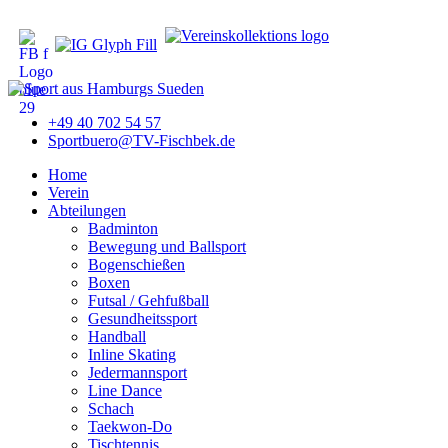
+49 40 702 54 57
Sportbuero@TV-Fischbek.de
Home
Verein
Abteilungen
Badminton
Bewegung und Ballsport
Bogenschießen
Boxen
Futsal / Gehfußball
Gesundheitssport
Handball
Inline Skating
Jedermannsport
Line Dance
Schach
Taekwon-Do
Tischtennis