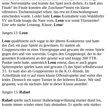
seine Nervenstärke und konnte das Spiel noch drehen. Es hieß also
Finale! Im Finale konnten alle Zuschauer*innen ein klasse
offensives Tischtennisspiel sehen, das erst im Entscheidungssatz
entschieden wurde. Leider hatte
Leons
Kontrahent vom Walddörfer
SV am Ende knapp die Nase vorn.
Leon
war somit Vizemeister!
Eine sehr starke Leistung. Klasse,
Leon
!
Jungen 13:
Leon
Leon
qualifizierte sich sogar in der älteren Konkurrenz und hatte
das Ziel, ein paar Spiele zu gewinnen. Er startete als
Gruppenzweiter in einer Vierergruppe und gewann die ersten Spiele
gegen drei und vier souverän. Gegen den Gruppenkopf, der in der
gesamten Konkurrenz an drei gesetzt war und knapp 200 TTR-
Punkte mehr hatte, unterstrich
Leon
erneut, dass er auch gegen
Spitzenspieler spielen kann und gewann (!) das Spiel selbstbewusst
3:1. Er kam also als Gruppenerster in die K.O.-Runde. Im
Achtelfinale traf er auf einen klasse Offensivspieler und verlor dies
leider. Dennoch ein super Turnier in der höheren Klasse. Wir sind
gespannt, was du nächstes Jahr in dieser Klasse anstellst!
Jungen 15:
Rafael
Rafael
spielte nach kurzer Halleneingewöhnung munter drauf los,
konnte immer wieder einen Satz abstauben. Er spielte sehr starkes