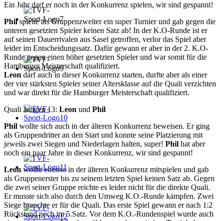
Ein Jahr darf er noch in der Konkurrenz spielen, wir sind gespannt!
Phil
spielte als Gruppenzweiter ein super Turnier und gab gegen die
unteren gesetzten Spieler keinen Satz ab! In der K.O-Runde ist er
auf seinen Dauerrivalen aus Sasel getroffen, verlor das Spiel aber
leider im Entscheidungssatz. Dafür gewann er aber in der 2. K.O-
Runde gegen einen höher gesetzten Spieler und war somit für die
Hamburger Meisterschaft qualifiziert.
Leon
darf auch in dieser Konkurrenz starten, durfte aber als einer
der vier stärksten Spieler seiner Altersklasse auf die Quali verzichten
und war direkt für die Hamburger Meisterschaft qualifiziert.
Quali Jungen 13:
Leon
und
Phil
Phil
wollte sich auch in der älteren Konkurrenz beweisen. Er ging
als Gruppendritter an den Start und konnte seine Platzierung mit
jeweils zwei Siegen und Niederlagen halten, super!
Phil
hat aber
noch ein paar Jahre in dieser Konkurrenz, wir sind gespannt!
Leon
wollte ebenso in der älteren Konkurrenz mitspielen und gab
als Gruppenerster bis zu seinem letzten Spiel keinen Satz ab. Gegen
die zwei seiner Gruppe reichte es leider nicht für die direkte Quali.
Er musste sich also durch den Umweg K.O.-Runde kämpfen. Zwei
Siege brauchte er für die Quali. Das erste Spiel gewann er nach 1:2
Rückstand noch im 5.Satz. Vor dem K.O.-Rundenspiel wurde auch