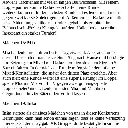
Abwehr-Tischtennis mit vielen langen Ballwechseln. Mit seinem
Doppelpartner konnte
Rafael
es schaffen, eine Runde
weiterzukommen. In der nächsten Runde hat es leider nicht mehr
gegen zwei klasse Spieler gereicht. Außerdem hat
Rafael
wohl die
beste Ablenkungstaktik des Turniers gehabt, als er mitten im
Ballwechsel plötzlich Kleingeld auf dem Hallenboden verteilte.
Insgesamt ein starkes Turnier!
Mädchen 15:
Mia
Mia
hat leider nicht ihren besten Tag erwischt. Aber auch unter
diesen Umständen brachte sie einen Sieg nach Hause und bestätigte
ihre Setzung. Im Mixed mit
Rafael
konnten sie einen Sieg im 5.
Satz einfahren. In der nächsten Runde trafen sie leider auf eine
Mixed-Konstellation, die später den dritten Platz erreichte. Aber
auch hier: eine Runde weiter ist eine super Leistung! Im Doppel
spielte
Mia
mit Mia von ETV gegen zwei gut eingespielte
Doppelspieler*innen. Leider mussten
Mia
und Mia ihren
Gegnerinnen in vier Sätzen den Vortritt lassen.
Mädchen 19:
Inka
Inka
startete als einziges Mädchen von uns in dieser Konkurrenz.
Beruhigend kann man schon einmal sagen, dass es keine Verletzung
ihrerseits an dem Tag gab. Als Gruppendritte bestätigte
Inka
ihre