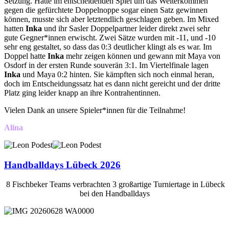
Setzung. Hatte im entscheidenden Spiel um das Weiterkommen
gegen die gefürchtete Doppelnoppe sogar einen Satz gewinnen
können, musste sich aber letztendlich geschlagen geben. Im Mixed
hatten
Inka
und ihr Sasler Doppelpartner leider direkt zwei sehr
gute Gegner*innen erwischt. Zwei Sätze wurden mit -11, und -10
sehr eng gestaltet, so dass das 0:3 deutlicher klingt als es war. Im
Doppel hatte
Inka
mehr zeigen können und gewann mit Maya von
Osdorf in der ersten Runde souverän 3:1. Im Viertelfinale lagen
Inka
und Maya 0:2 hinten. Sie kämpften sich noch einmal heran,
doch im Entscheidungssatz hat es dann nicht gereicht und der dritte
Platz ging leider knapp an ihre Kontrahentinnen.
Vielen Dank an unsere Spieler*innen für die Teilnahme!
Alina
Handballdays Lübeck 2026
8 Fischbeker Teams verbrachten 3 großartige Turniertage in Lübeck
bei den Handballdays