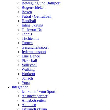
Bewegung und Ballsport
Bogenschießen
Boxen
Futsal / Gehfußball
Handball
Inline Skating
Taekwon-Do
Tennis
Tischtennis
Turnen
Gesundheitssport
Jedermannsport
Line Dance
Pickleball
Volleyball
Walking
Workout
Schach
Yoga
Integration
Ich komm' vom Sport!
Ansprechpartner
Angebotszeiten
Aktionen
Fit4run/Kid4run