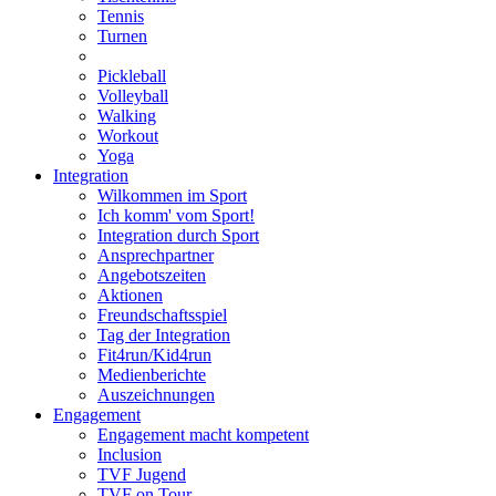
Tennis
Turnen
Pickleball
Volleyball
Walking
Workout
Yoga
Integration
Wilkommen im Sport
Ich komm' vom Sport!
Integration durch Sport
Ansprechpartner
Angebotszeiten
Aktionen
Freundschaftsspiel
Tag der Integration
Fit4run/Kid4run
Medienberichte
Auszeichnungen
Engagement
Engagement macht kompetent
Inclusion
TVF Jugend
TVF on Tour