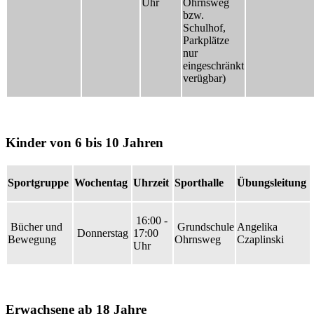
Uhr
Ohrnsweg
bzw.
Schulhof,
Parkplätze
nur
eingeschränkt
verügbar)
Kinder von 6 bis 10 Jahren
Sportgruppe
Wochentag
Uhrzeit
Sporthalle
Übungsleitung
16:00 -
Bücher und
Grundschule
Angelika
Donnerstag
17:00
Bewegung
Ohrnsweg
Czaplinski
Uhr
Erwachsene ab 18 Jahre