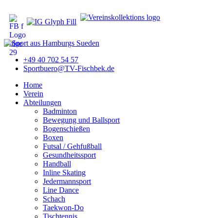
+49 40 702 54 57
Sportbuero@TV-Fischbek.de
Home
Verein
Abteilungen
Badminton
Bewegung und Ballsport
Bogenschießen
Boxen
Futsal / Gehfußball
Gesundheitssport
Handball
Inline Skating
Jedermannsport
Line Dance
Schach
Taekwon-Do
Tischtennis