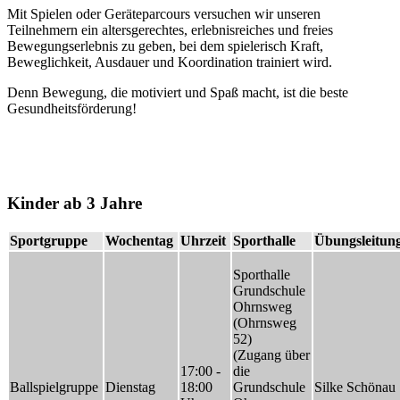
Mit Spielen oder Geräteparcours versuchen wir unseren
Teilnehmern ein altersgerechtes, erlebnisreiches und freies
Bewegungserlebnis zu geben, bei dem spielerisch Kraft,
Beweglichkeit, Ausdauer und Koordination trainiert wird.
Denn Bewegung, die motiviert und Spaß macht, ist die beste
Gesundheitsförderung!
Kinder ab 3 Jahre
Sportgruppe
Wochentag
Uhrzeit
Sporthalle
Übungsleitun
Sporthalle
Grundschule
Ohrnsweg
(Ohrnsweg
52)
(Zugang über
17:00 -
die
Ballspielgruppe
Dienstag
18:00
Grundschule
Silke Schönau