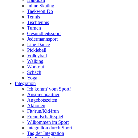
Handball
Inline Skating
Taekwon-Do
Tennis
Tischtennis
Turnen
Gesundheitssport
Jedermannsport
Line Dance
Pickleball
Volleyball
Walking
Workout
Schach
Yoga
Integration
Ich komm' vom Sport!
Ansprechpartner
Angebotszeiten
Aktionen
Fit4run/Kid4run
Freundschaftsspiel
Wilkommen im Sport
Integration durch Sport
Tag der Integration