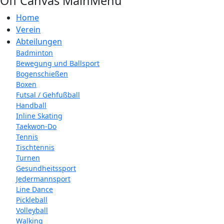
Off Canvas MainMenu
Home
Verein
Abteilungen
Badminton
Bewegung und Ballsport
Bogenschießen
Boxen
Futsal / Gehfußball
Handball
Inline Skating
Taekwon-Do
Tennis
Tischtennis
Turnen
Gesundheitssport
Jedermannsport
Line Dance
Pickleball
Volleyball
Walking