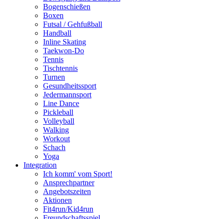
Bogenschießen
Boxen
Futsal / Gehfußball
Handball
Inline Skating
Taekwon-Do
Tennis
Tischtennis
Turnen
Gesundheitssport
Jedermannsport
Line Dance
Pickleball
Volleyball
Walking
Workout
Schach
Yoga
Integration
Ich komm' vom Sport!
Ansprechpartner
Angebotszeiten
Aktionen
Fit4run/Kid4run
Freundschaftsspiel