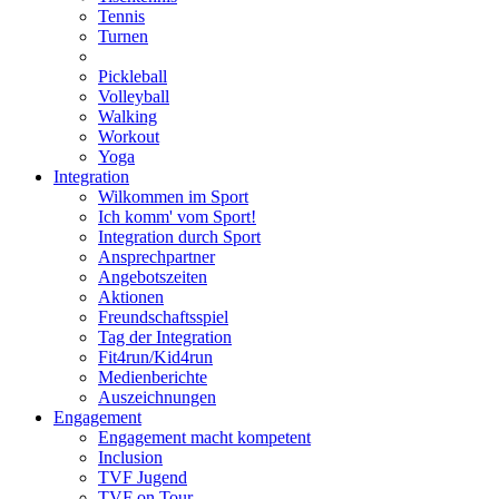
Tennis
Turnen
Pickleball
Volleyball
Walking
Workout
Yoga
Integration
Wilkommen im Sport
Ich komm' vom Sport!
Integration durch Sport
Ansprechpartner
Angebotszeiten
Aktionen
Freundschaftsspiel
Tag der Integration
Fit4run/Kid4run
Medienberichte
Auszeichnungen
Engagement
Engagement macht kompetent
Inclusion
TVF Jugend
TVF on Tour