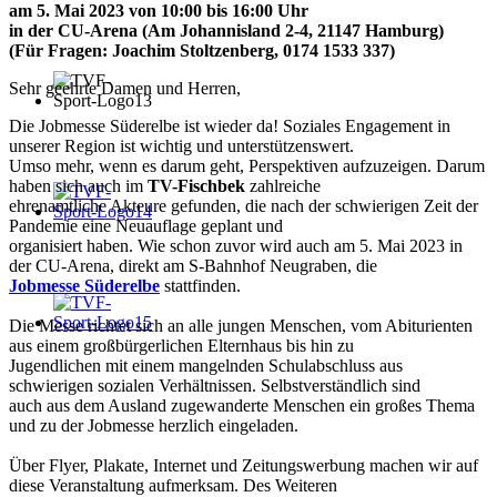
am 5. Mai 2023 von 10:00 bis 16:00 Uhr
in der CU-Arena (Am Johannisland 2-4, 21147 Hamburg)
(Für Fragen: Joachim Stoltzenberg, 0174 1533 337)
Sehr geehrte Damen und Herren,
Die Jobmesse Süderelbe ist wieder da! Soziales Engagement in
unserer Region ist wichtig und unterstützenswert.
Umso mehr, wenn es darum geht, Perspektiven aufzuzeigen. Darum
haben sich auch im
TV-Fischbek
zahlreiche
ehrenamtliche Akteure gefunden, die nach der schwierigen Zeit der
Pandemie eine Neuauflage geplant und
organisiert haben. Wie schon zuvor wird auch am 5. Mai 2023 in
der CU-Arena, direkt am S-Bahnhof Neugraben, die
Jobmesse Süderelbe
stattfinden.
Die Messe richtet sich an alle jungen Menschen, vom Abiturienten
aus einem großbürgerlichen Elternhaus bis hin zu
Jugendlichen mit einem mangelnden Schulabschluss aus
schwierigen sozialen Verhältnissen. Selbstverständlich sind
auch aus dem Ausland zugewanderte Menschen ein großes Thema
und zu der Jobmesse herzlich eingeladen.
Über Flyer, Plakate, Internet und Zeitungswerbung machen wir auf
diese Veranstaltung aufmerksam. Des Weiteren