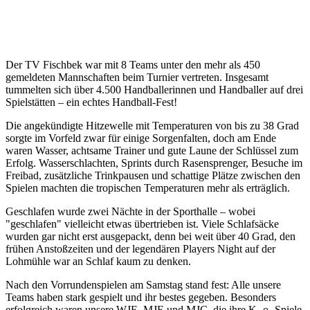
Der TV Fischbek war mit 8 Teams unter den mehr als 450
gemeldeten Mannschaften beim Turnier vertreten. Insgesamt
tummelten sich über 4.500 Handballerinnen und Handballer auf drei
Spielstätten – ein echtes Handball-Fest!
Die angekündigte Hitzewelle mit Temperaturen von bis zu 38 Grad
sorgte im Vorfeld zwar für einige Sorgenfalten, doch am Ende
waren Wasser, achtsame Trainer und gute Laune der Schlüssel zum
Erfolg. Wasserschlachten, Sprints durch Rasensprenger, Besuche im
Freibad, zusätzliche Trinkpausen und schattige Plätze zwischen den
Spielen machten die tropischen Temperaturen mehr als erträglich.
Geschlafen wurde zwei Nächte in der Sporthalle – wobei
"geschlafen" vielleicht etwas übertrieben ist. Viele Schlafsäcke
wurden gar nicht erst ausgepackt, denn bei weit über 40 Grad, den
frühen Anstoßzeiten und der legendären Players Night auf der
Lohmühle war an Schlaf kaum zu denken.
Nach den Vorrundenspielen am Samstag stand fest: Alle unsere
Teams haben stark gespielt und ihr bestes gegeben. Besonders
erfolgreich waren unsere WJE, MJE und MJC, die ihre K.-o.-Spiele