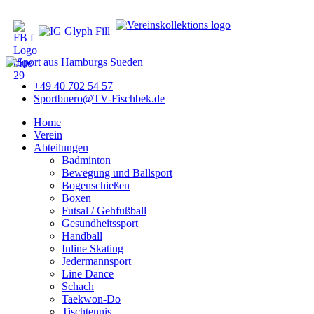
+49 40 702 54 57
Sportbuero@TV-Fischbek.de
Home
Verein
Abteilungen
Badminton
Bewegung und Ballsport
Bogenschießen
Boxen
Futsal / Gehfußball
Gesundheitssport
Handball
Inline Skating
Jedermannsport
Line Dance
Schach
Taekwon-Do
Tischtennis